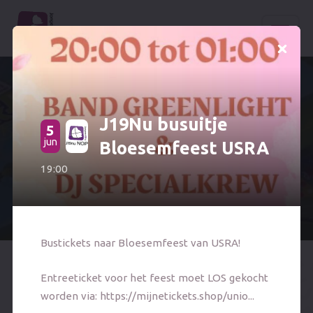
Word lid
J19Nu busuitje
Jubileum 50 jaar J19nu
5
1
jun
dec
Bloesemfeest USRA
Spel
Home
19:00
Bekijk evenement
Tickets
Ledenvoordeel
Bustickets naar Bloesemfeest van USRA!
Entreeticket voor het feest moet LOS gekocht
Sponsoren
Tickets
worden via:
https://mijnetickets.shop/unio...