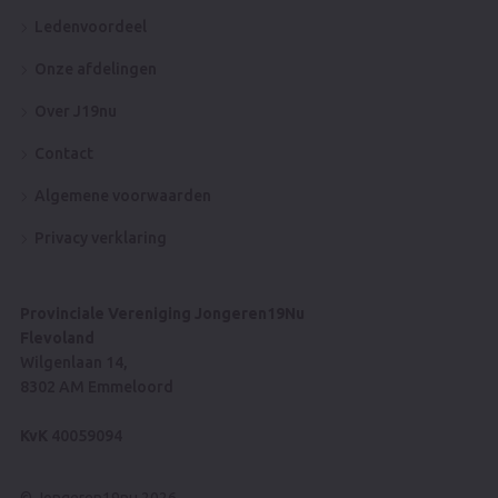
Ledenvoordeel
Onze afdelingen
Over J19nu
Contact
Algemene voorwaarden
Privacy verklaring
Provinciale Vereniging Jongeren19Nu
Flevoland
Wilgenlaan 14,
8302 AM Emmeloord
KvK
40059094
© Jongeren19nu 2026