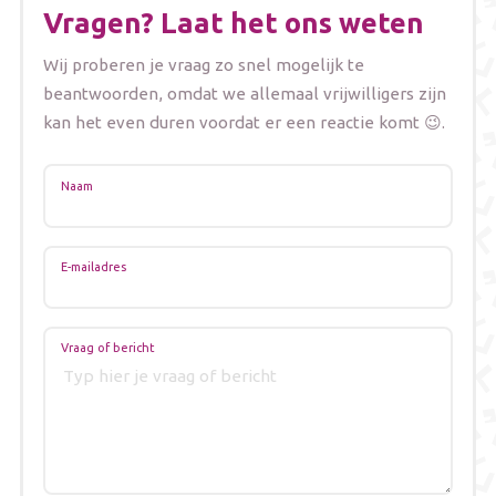
this
Onze afdelingen
Vragen? Laat het ons weten
field
blank
Wij proberen je vraag zo snel mogelijk te
Over J19nu
beantwoorden, omdat we allemaal vrijwilligers zijn
kan het even duren voordat er een reactie komt 😉.
Veelgestelde vragen
Naam
Contact
E-mailadres
Vraag of bericht