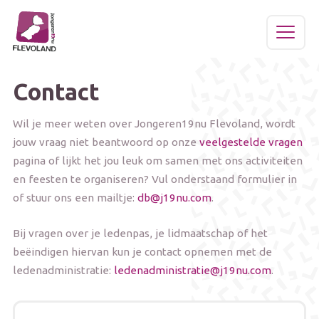
Contact
Word lid
Wil je meer weten over Jongeren19nu Flevoland, wordt
jouw vraag niet beantwoord op onze
veelgestelde vragen
Home
pagina of lijkt het jou leuk om samen met ons activiteiten
en feesten te organiseren? Vul onderstaand formulier in
of stuur ons een mailtje:
db@j19nu.com
.
Tickets
Bij vragen over je ledenpas, je lidmaatschap of het
Ledenvoordeel
beëindigen hiervan kun je contact opnemen met de
ledenadministratie:
ledenadministratie@j19nu.com
.
Sponsoren
Leave