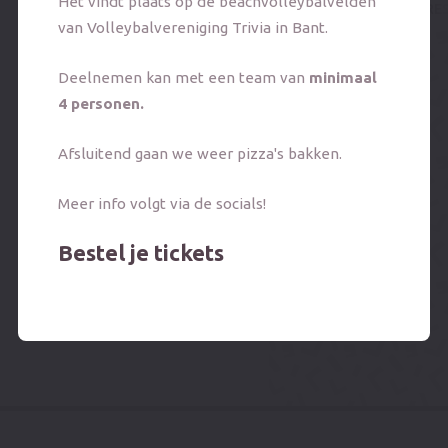
Het vindt plaats op de beachvolleybalvelden
Alle afdelingen
Cultus INN
Groene Schuur
NOP
CRE
Onze afdelingen
van Volleybalvereniging Trivia in Bant.
Over J19nu
Deelnemen kan met een team van
minimaal
4 personen.
1
dec
Veelgestelde vragen
Afsluitend gaan we weer pizza's bakken.
Contact
Meer info volgt via de socials!
Bestel je tickets
Jubileum 50 jaar J19nu Spel
01 december 2027
Dronten