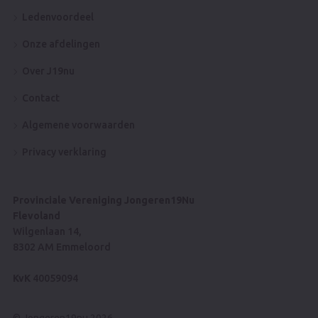
Ledenvoordeel
Onze afdelingen
Over J19nu
Contact
Algemene voorwaarden
Privacy verklaring
Provinciale Vereniging Jongeren19Nu
Flevoland
Wilgenlaan 14,
8302 AM Emmeloord
KvK
40059094
© Jongeren19nu 2026