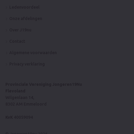
Ledenvoordeel
Onze afdelingen
Over J19nu
Contact
Algemene voorwaarden
Privacy verklaring
Provinciale Vereniging Jongeren19Nu
Flevoland
Wilgenlaan 14,
8302 AM Emmeloord
KvK
40059094
© Jongeren19nu 2026