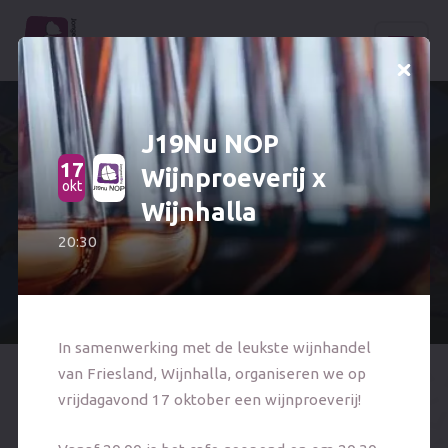
J19Nu NOP
Word lid
17
Wijnproeverij x
Jubileum 50 jaar J19nu
1
okt
dec
Wijnhalla
Spel
Home
20:30
Bekijk evenement
Tickets
Ledenvoordeel
In samenwerking met de leukste wijnhandel
van Friesland, Wijnhalla, organiseren we op
Sponsoren
vrijdagavond 17 oktober een wijnproeverij!
Tickets